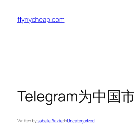
Skip
to
flynycheap.com
content
Telegram为中
Written by
Isabelle Baxter
in
Uncategorized