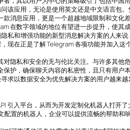
竞争者，其以用户为中心的策略吸引了包括中国用户在
访问该应用，无论是使用英文还是中文语言包。
仅仅是一款消息应用，更是一个超越地域限制和文
gram 在数字领域的地位有望进一步提升，使
私和增强功能的新型消息解决方案的人来说，Te
现在正是了解 Telegram 各项功能并加入
，在于其对隐私和安全的无与伦比关注。与许多其
到端安全保护，确保聊天内容的私密性，且只有用
求以数据安全为优先解决方案的用户越来越发现 T
Bot API 引入平台，从而为开发定制化机器人
文配置的机器人，企业可以提供流畅的帮助和