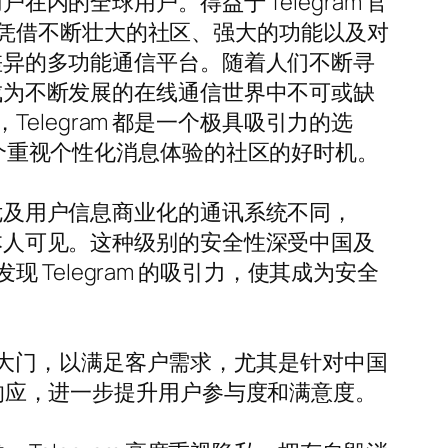
内的全球用户。得益于 Telegram 官
凭借不断壮大的社区、强大的功能以及对
化差异的多功能通信平台。随着人们不断寻
其成为不断发展的在线通信世界中不可或缺
legram 都是一个极具吸引力的选
这个重视个性化消息体验的社区的好时机。
他危及用户信息商业化的通讯系统不同，
户本人可见。这种级别的安全性深受中国及
elegram 的吸引力，使其成为安全
打开了大门，以满足客户需求，尤其是针对中国
响应，进一步提升用户参与度和满意度。