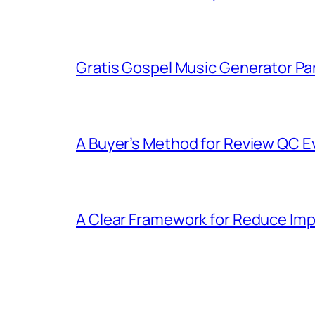
Gratis Gospel Music Generator Pa
A Buyer’s Method for Review QC 
A Clear Framework for Reduce Imp