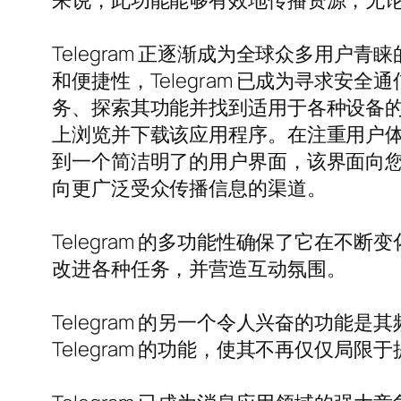
来说，此功能能够有效地传播资源，无
Telegram 正逐渐成为全球众多用
和便捷性，Telegram 已成为寻求安
务、探索其功能并找到适用于各种设备的下
上浏览并下载该应用程序。在注重用户体验
到一个简洁明了的用户界面，该界面向
向更广泛受众传播信息的渠道。
Telegram 的多功能性确保了它在不断
改进各种任务，并营造互动氛围。
Telegram 的另一个令人兴奋的功
Telegram 的功能，使其不再仅仅局