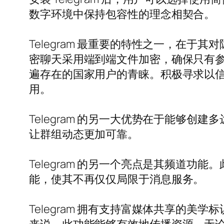
数字环境中保持包容性的理念相契合。
Telegram 最重要的特性之一，在于
密聊天采用端到端文件加密，确保只有
遍存在的国家用户的青睐。积极寻求以信息
用。
Telegram 的另一大优势在于能够创建
让群组动态更加可靠。
Telegram 的另一个亮点是其频道功能
能，使其不再仅仅局限于消息服务。
Telegram 拥有支持富媒体共享的美学