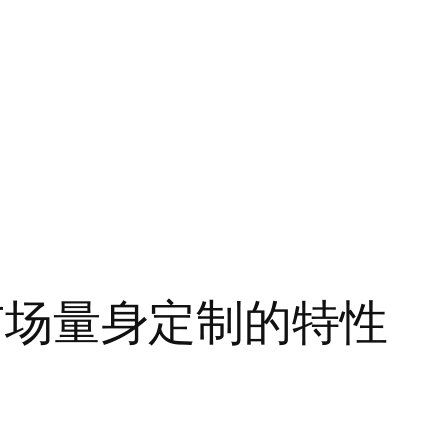
国市场量身定制的特性