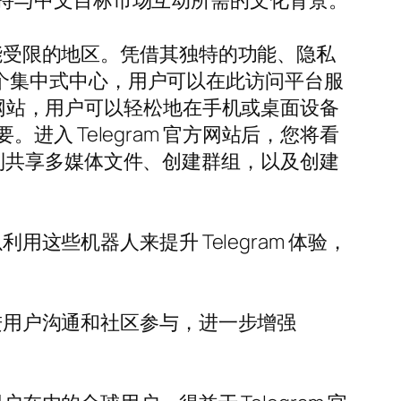
持与中文目标市场互动所需的文化背景。
可能受限的地区。凭借其独特的功能、隐私
站是一个集中式中心，用户可以在此访问平台服
方网站，用户可以轻松地在手机或桌面设备
 Telegram 官方网站后，您将看
到共享多媒体文件、创建群组，以及创建
这些机器人来提升 Telegram 体验，
促进用户沟通和社区参与，进一步增强