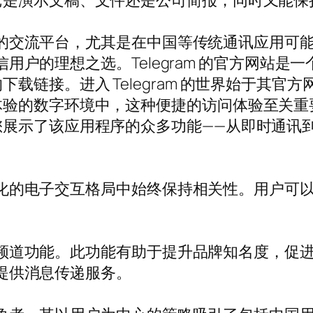
论是演示文稿、文件还是公司简报，同时又能保
户青睐的交流平台，尤其是在中国等传统通讯应用
全通信用户的理想之选。Telegram 的官方网
载链接。进入 Telegram 的世界始于其官
的数字环境中，这种便捷的访问体验至关重要。进入
您展示了该应用程序的众多功能——从即时通讯
变化的电子交互格局中始终保持相关性。用户可以利用
能是其频道功能。此功能有助于提升品牌知名度，
限于提供消息传递服务。