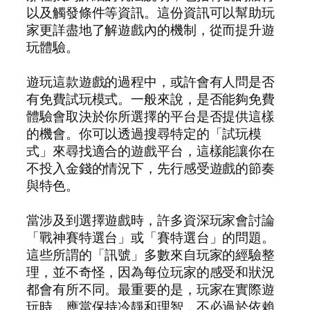
以及觸發條件等資訊。這份資訊可以幫助玩
家更詳盡地了解遊戲內的機制，從而提升遊
玩體驗。
遊玩這款遊戲的過程中，或許會有人問是否
有免費試玩模式。一般來說，是否能夠免費
體驗會取決於你所選擇的平台是否提供這樣
的機會。你可以透過搜尋特定的「試玩模
式」來尋找適合的遊戲平台，這樣能讓你在
不投入金錢的情況下，先行感受遊戲的節奏
與特色。
當涉及到選擇遊戲時，許多資深玩家會討論
「戰神賽特選台」或「賽特選台」的問題。
這些所謂的「訊號」多數來自玩家的經驗整
理，並不奇怪，因為每位玩家的感受和狀況
都會有所不同。最重要的是，玩家在實際遊
玩時，應當保持冷靜和理智，不必過於依賴