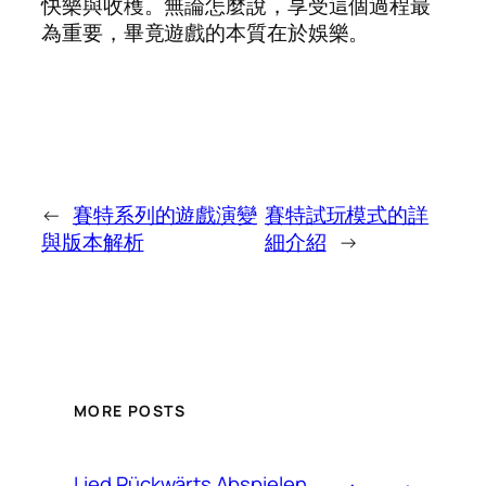
快樂與收穫。無論怎麼說，享受這個過程最
為重要，畢竟遊戲的本質在於娛樂。
←
賽特系列的遊戲演變
賽特試玩模式的詳
與版本解析
細介紹
→
MORE POSTS
Lied Rückwärts Abspielen