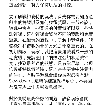
這些訊號，努力保持玩法的可控。
要了解戰神賽特的玩法，首先你需要知道遊
戲中的符號以及如何獲得獎勵。一般來說，
遊戲中會有一些普通的付費符號以及一些特
殊符號，這些符號會觸發不同的獎勵和免費
遊戲。在遊玩的過程中，了解中獎條件、觸
發機制和倍數的疊加方式是非常重要的。在
初期階段，玩家可以把這款遊戲看成一般的
老虎機，先調整自己的投注金額和遊戲節
奏，找到最舒適的狀態。只有當屏幕上出現
倍數或特殊符號時，這才是需要集中注意力
的時刻。有時候遊戲會讓你感覺節奏有點
Slow down，這時候建議保持耐心，不要因
為沒有馬上中獎就著急出擊。
對於賽特最高倍數的問題，許多玩家會問
「賽特最高幾倍？」或「賽特51000倍」等。