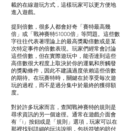
載的在線遊玩方式，這樣玩家可以更方便地
進入遊戲。
提到倍數，很多人都會好奇「賽特最高幾
倍」或「戰神賽特51000倍」等問題。這些數
字往往代表著理論上的最高獎勵倍數或是某
次特定事件的倍數表現。玩家們經常會討論
這些倍數，但在實際遊玩中，能否達到這些
高倍數很大程度上取決於你的運氣和所觸發
的獎勵條件，因此不建議過度依賴這些倍數
的期待。在玩賽特時，關鍵在於享受毎次遊
玩的過程，而不是過分集中於最終的獲得額
度。
對於許多玩家而言，查閱戰神賽特的規則是
尋求資訊的另一個途徑。通常在遊戲介面會
有「i」按鈕或是「規則」選項，玩家可以在
那裡找到詳細的玩法說明，包括符號的賠付