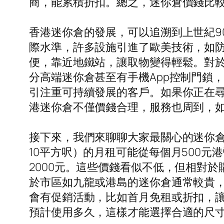
商，能累積折扣。總之，迷你倉價錢比
香港迷你倉的發展，可以追溯到上世紀9
際水準，許多設施引進了歐美技術，如
便，靠近地鐵站，讓取物變得輕鬆。對
分高端迷你倉甚至有手機App控制門鎖
引注重可持續發展的客戶。如果你正在
港迷你倉不僅價錢合理，服務也周到，
接下來，我們來聊聊大家最關心的迷你
10平方呎）的月租可能從每個月500元港
2000元。這些價錢看似不低，但相對
於市區如九龍或港島的迷你倉通常較貴
會有促銷活動，比如首月免租或折扣，
預計使用多久，這樣才能選擇合適的尺