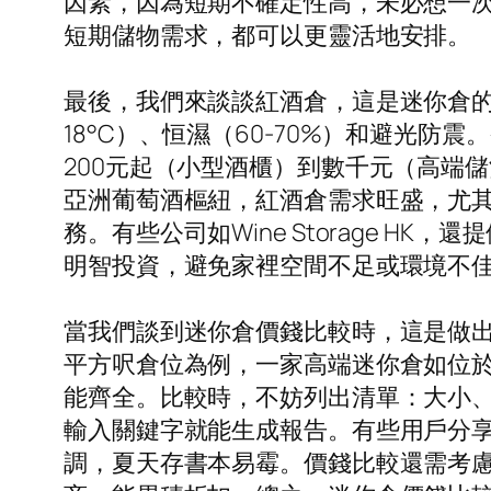
因素，因為短期不確定性高，未必想一
短期儲物需求，都可以更靈活地安排。
最後，我們來談談紅酒倉，這是迷你倉的
18°C）、恒濕（60-70%）和避光
200元起（小型酒櫃）到數千元（高端
亞洲葡萄酒樞紐，紅酒倉需求旺盛，尤
務。有些公司如Wine Storage 
明智投資，避免家裡空間不足或環境不
當我們談到迷你倉價錢比較時，這是做出
平方呎倉位為例，一家高端迷你倉如位於
能齊全。比較時，不妨列出清單：大小
輸入關鍵字就能生成報告。有些用戶分享
調，夏天存書本易霉。價錢比較還需考慮