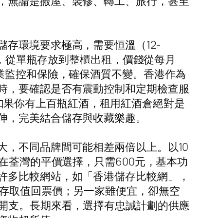
，無論是搬屋、裝修、轉工、旅行，甚至
存環境要求極高，需要恒溫（12-
櫃，從單瓶存放到整櫃出租，價錢從每月
業監控和保險，確保酒質不變。香港作為
時，要確認是否有震動控制和定期檢查服
放。如果你有上百瓶紅酒，租用紅酒倉絕對是
伸，完美結合儲存與收藏樂趣。
大，不同品牌間可能相差兩倍以上。以10
在荃灣的平價選擇，只需600元，基本功
許多比較網站，如「香港儲存比較網」，
時存取值回票價；另一家雖便宜，卻無空
的開支。長期來看，選擇有忠誠計劃的供應