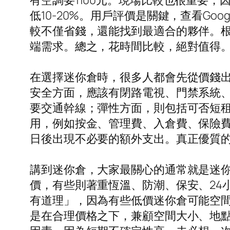
有空調要1100元。現場比較也很重要
低10-20%。用戶評價是關鍵，查看Go
較不僅省錢，還能找到最適合的夥伴。
端需求。總之，花時間比較，絕對值得
在選擇迷你倉時，很多人都會先從價錢
安全方面，應該有閉路電視、門禁系統
要交通幹線；彈性方面，則包括可否短
用，例如按金、管理費、入倉費、保險
日後出現不必要的額外支出。真正優質
講到迷你倉，大家最關心的通常就是迷
價，有些則著重恆溫、防潮、保安、24
有道理」，因為有些低價迷你倉可能空
是在合理價格之下，兼顧空間大小、地