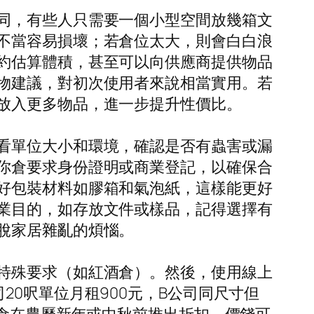
同，有些人只需要一個小型空間放幾箱文
不當容易損壞；若倉位太大，則會白白浪
約估算體積，甚至可以向供應商提供物品
物建議，對初次使用者來說相當實用。若
放入更多物品，進一步提升性價比。
看單位大小和環境，確認是否有蟲害或漏
你倉要求身份證明或商業登記，以確保合
好包裝材料如膠箱和氣泡紙，這樣能更好
業目的，如存放文件或樣品，記得選擇有
脫家居雜亂的煩惱。
特殊要求（如紅酒倉）。然後，使用線上
0呎單位月租900元，B公司同尺寸但