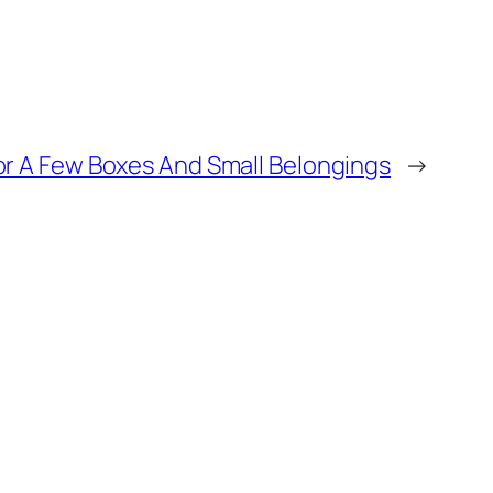
or A Few Boxes And Small Belongings
→