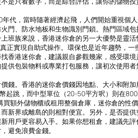
較不是只看數字，而是綜合評估，讓你的儲物投
0年代，當時隨著經濟起飛，人們開始重視個
防火門、防水地板和生物識別門鎖。熱門區域包
於上班族來說，香港迷你倉的另一大優勢是靈活
，真正實現自助式操作。環保也是近年趨勢，一
尋找香港迷你倉，建議親自參觀幾家，感受環境
如提供包裝物料或專業打包服務，讓初次使用者
倉價錢。香港的迷你倉價錢因地點、大小和附加
幣起跳，而中型單位（20-50平方呎）則在80
於購買額外儲物櫃或租用整個倉庫，迷你倉的性
，而新界或離島的則相對便宜。另外，是否提供
讓新用戶更容易入手。如果你想租倉，建議先評
寸，避免浪費金錢。