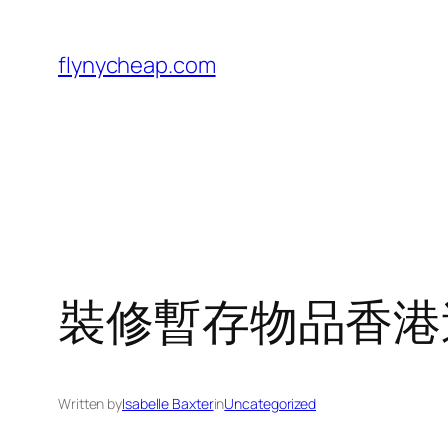
Skip
to
flynycheap.com
content
裝修暫存物品香港
Written by
Isabelle Baxter
in
Uncategorized