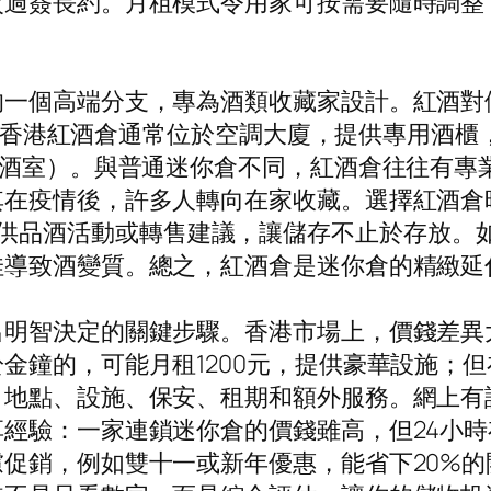
次過簽長約。月租模式令用家可按需要隨時調整
一個高端分支，專為酒類收藏家設計。紅酒對儲
防震。香港紅酒倉通常位於空調大廈，提供專用酒
儲酒室）。與普通迷你倉不同，紅酒倉往往有專
其在疫情後，許多人轉向在家收藏。選擇紅酒倉
HK，還提供品酒活動或轉售建議，讓儲存不止於存
佳導致酒變質。總之，紅酒倉是迷你倉的精緻延
明智決定的關鍵步驟。香港市場上，價錢差異
金鐘的，可能月租1200元，提供豪華設施；但
、地點、設施、保安、租期和額外服務。網上有
經驗：一家連鎖迷你倉的價錢雖高，但24小
促銷，例如雙十一或新年優惠，能省下20%