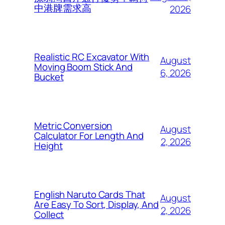
中港牌需求高
2026
Realistic RC Excavator With
August
Moving Boom Stick And
6, 2026
Bucket
Metric Conversion
August
Calculator For Length And
2, 2026
Height
English Naruto Cards That
August
Are Easy To Sort, Display, And
2, 2026
Collect