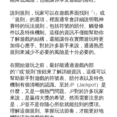
說到規則，玩家可以在遊戲界面找到「i」或
「規則」的選項，裡面通常會詳細說明戰神
賽特的玩法規則，包括符號的賠付、觸發條
件以及特殊機制。這樣的資訊不僅能幫助你
了解遊戲的結構，還能讓你在實際遊玩時更
加得心應手。對於許多新手來說，通過熟悉
規則來減少不必要的風險是十分必要的。
在開始遊玩之前，最好能通過遊戲內部
的“i”或“規則”按鈕來了解詳細資訊，這樣可以
幫助新手對遊戲的符號表、賠付表以及特色
機制有個清晰的認識。至於JP（Jackpot）是
什麼，又是一個熱門問題。JP對於許多玩家
來說，是贏得大獎的希望。然而需要注意的
是，JP並不是你隨心所欲就能拉到的獎項。
理解這個規則、掌握玩法節奏，才能更好地