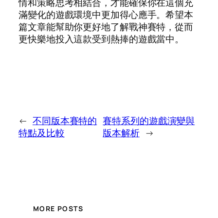
情和策略思考相結合，才能確保你在這個充
滿變化的遊戲環境中更加得心應手。希望本
篇文章能幫助你更好地了解戰神賽特，從而
更快樂地投入這款受到熱捧的遊戲當中。
←
不同版本賽特的
賽特系列的遊戲演變與
特點及比較
版本解析
→
MORE POSTS