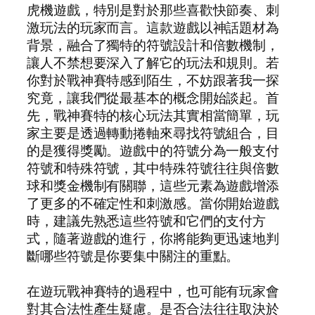
虎機遊戲，特別是對於那些喜歡快節奏、刺
激玩法的玩家而言。這款遊戲以神話題材為
背景，融合了獨特的符號設計和倍數機制，
讓人不禁想要深入了解它的玩法和規則。若
你對於戰神賽特感到陌生，不妨跟著我一探
究竟，讓我們從最基本的概念開始談起。首
先，戰神賽特的核心玩法其實相當簡單，玩
家主要是透過轉動捲軸來尋找符號組合，目
的是獲得獎勵。遊戲中的符號分為一般支付
符號和特殊符號，其中特殊符號往往與倍數
球和獎金機制有關聯，這些元素為遊戲增添
了更多的不確定性和刺激感。當你開始遊戲
時，建議先熟悉這些符號和它們的支付方
式，隨著遊戲的進行，你將能夠更迅速地判
斷哪些符號是你要集中關注的重點。
在遊玩戰神賽特的過程中，也可能有玩家會
對其合法性產生疑慮。是否合法往往取決於