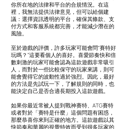
你所在地的法律和平台的合規情況。在這
裡，我無法提供法律意見，但可以給個建
議：選擇資訊透明的平台，確保其條款、支
付方式和客服系統都完善，才能減少潛在的
風險。
至於遊戲的評價，許多玩家可能會問“賽特好
玩嗎？”這要看個人的喜好。喜愛節奏快和倍
數刺激的玩家可能會認為這款遊戲非常吸引
人，而對於一些比較保守的玩家來講，則可
能會覺得它的波動性過於強烈。因此，最好
的方法是先試玩一下，了解規則的同時，也
能決定自己是否合適長期投入這款遊戲。
如果你最近常被人提到戰神賽特、ATG賽特
或者對於「賽特是什麼」這個問題有困惑，
那麼恭喜你來到正確的地方。這款遊戲以其
快節奏和華麗的視覺特效而受到很多玩家的