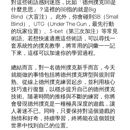
對這些術語感到迷惑，比如「德州撲克BB是
什麼意思」？這裡的BB指的就是Big
Blind（大盲注）。此外，你會碰到SB（Small
Blind）、UTG（Under The Gun，最先行動
的玩家位置）、3-bet（第三次加注）等常見
術語。若想快速適應這些術語，可以尋找一
套系統性的撲克教學，將常用的詞彙一一記
下來，這樣可以加速你的學習過程。
總結而言，對一名德州撲克新手而言，今天
就能做的事情包括將德州撲克牌型與規則背
熟、從線上德州撲克練習起步，並利用核心
技巧進行復盤，以穩步提升自己的德州撲克
技術。隨著時間的推移與不斷的練習，你將
會發現德州撲克是一種極具深度的遊戲，讓
人著迷不已。同時，只要保持對這個遊戲的
熱情和好奇，持續學習，終將能在這個競技
世界中找到自己的位置。