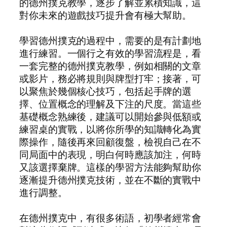
的德州撲克教學，逐步了解並累積知識，這
對你未來的遊戲技巧提升會有極大幫助。
學習德州撲克的過程中，需要的是有計劃地
進行練習。一個行之有效的學習流程是，看
一套完整的德州撲克教學，例如相關的文章
或影片，務必將規則與牌型打牢；接著，可
以聚焦於幾個核心技巧，包括起手牌的選
擇、位置概念的理解及下注的尺度。當這些
基礎概念熟練後，建議可以開始參與低額或
練習桌的實戰，以將你所學的知識轉化為實
際操作，隨後再來回顧復盤，檢視自己在不
同局面中的表現，明白何時應該加注，何時
又該選擇棄牌。這樣的學習方法能夠幫助你
逐漸提升德州撲克技術，並在不斷的實戰中
進行調整。
在德州撲克中，有很多術語，初學者經常會