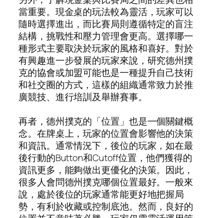
當重要。現金桌的玩法較為靈活，玩家可以
隨時選擇進出，而比賽局則遵循特定的盲注
結構，挑戰性和壓力管理會更高。選擇哪一
種形式主要取決於玩家的風格和喜好。對於
有興趣進一步發展的玩家來說，研究德州撲
克的協會或加盟可能也是一種提升自己技術
和社交圈的方式，這樣的組織通常致力於推
廣競技、進行培訓及舉辦賽事。
再者，德州撲克的「位置」也是一個關鍵概
念。在牌桌上，玩家的位置會影響他的決策
和資訊。通常情況下，後位的玩家，如在最
後行動的Button和Cutoff位置，他們獲得的
資訊更多，能夠做出更優化的決策。因此，
很多人會問德州撲克哪個位置最好。一般來
說，處於後位的玩家通常能更好地把握局
勢，有利於收藏或控制底池。然而，良好的