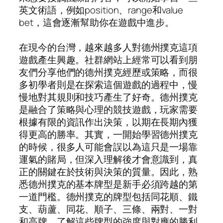
英文術語，例如position、range和value
bet，這會逐漸幫助你在遊戲中進步。
在現今的台灣，越來越多人對德州撲克這項
遊戲產生興趣。社群網站上經常可以看到朋
友們分享他們的德州撲克經歷或策略，而很
多初學者則是在探索這個遊戲的過程中，慢
慢地對其規則和技巧產生了好奇。德州撲克
是融合了策略與心理的競技遊戲，玩家需要
根據有限的資訊作出決策，以期在長期內獲
得更高的勝率。其實，一開始學習德州撲克
的時候，很多人可能會誤以為這只是一場靠
運氣的賭局，但深入理解後才會意識到，真
正的關鍵在於技術與決策的質量。因此，熟
悉德州撲克的基本牌型是新手必須跨越的第
一道門檻。德州撲克的牌型包括同花順、鐵
支、葫蘆、同花、順子、三條、兩對、一對
和高牌，了解這些牌型的強度與對應的勝利