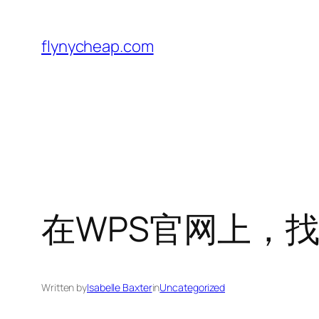
Skip
to
flynycheap.com
content
在WPS官网上，
Written by
Isabelle Baxter
in
Uncategorized