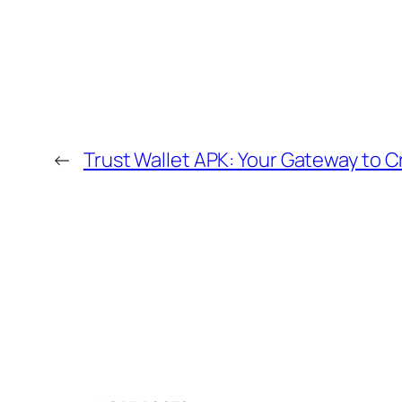
←
Trust Wallet APK: Your Gateway to