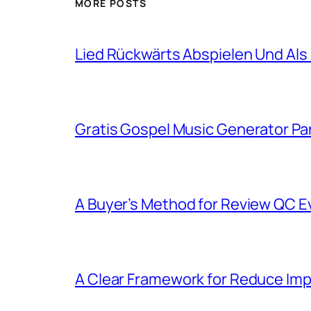
MORE POSTS
Lied Rückwärts Abspielen Und Al
Gratis Gospel Music Generator Pa
A Buyer’s Method for Review QC 
A Clear Framework for Reduce Imp