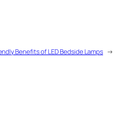
endly Benefits of LED Bedside Lamps
→